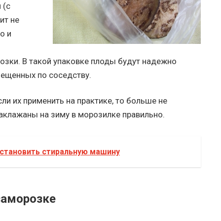
 (с
ит не
о и
озки. В такой упаковке плоды будут надежно
мещенных по соседству.
сли их применить на практике, то больше не
аклажаны на зиму в морозилке правильно.
установить стиральную машину
заморозке