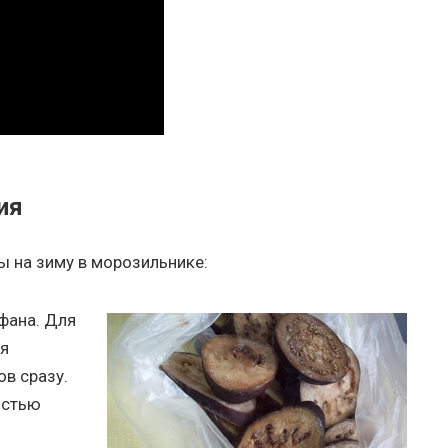
ия
ы на зиму в морозильнике:
фана. Для
я
в сразу.
остью