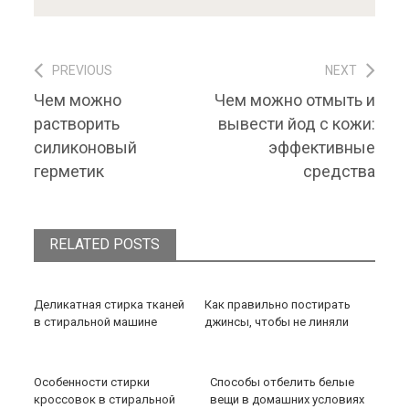
PREVIOUS
NEXT
Навигация по записям
Previous post:
Next post:
Чем можно
Чем можно отмыть и
растворить
вывести йод с кожи:
силиконовый
эффективные
герметик
средства
RELATED POSTS
Деликатная стирка тканей
Как правильно постирать
в стиральной машине
джинсы, чтобы не линяли
Особенности стирки
Способы отбелить белые
кроссовок в стиральной
вещи в домашних условиях