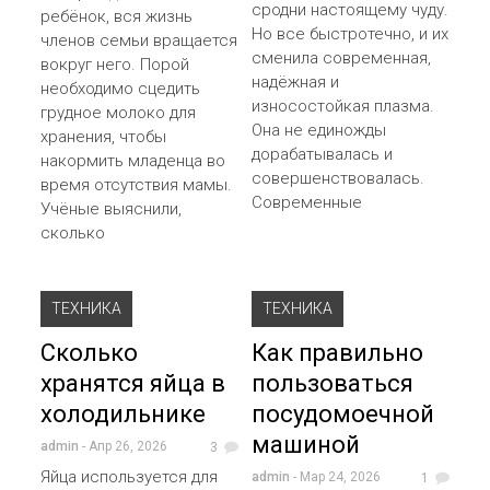
сродни настоящему чуду.
ребёнок, вся жизнь
Но все быстротечно, и их
членов семьи вращается
сменила современная,
вокруг него. Порой
надёжная и
необходимо сцедить
износостойкая плазма.
грудное молоко для
Она не единожды
хранения, чтобы
дорабатывалась и
накормить младенца во
совершенствовалась.
время отсутствия мамы.
Современные
Учёные выяснили,
сколько
ТЕХНИКА
ТЕХНИКА
Сколько
Как правильно
хранятся яйца в
пользоваться
холодильнике
посудомоечной
машиной
admin
- Апр 26, 2026
3
Яйца используется для
admin
- Мар 24, 2026
1