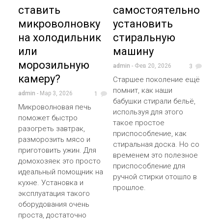
ставить
самостоятельно
микроволновку
установить
на холодильник
стиральную
или
машину
морозильную
admin
- Фев 20, 2026
3
камеру?
Старшее поколение ещё
помнит, как наши
admin
- Мар 3, 2026
1
бабушки стирали бельё,
Микроволновая печь
используя для этого
поможет быстро
такое простое
разогреть завтрак,
приспособление, как
разморозить мясо и
стиральная доска. Но со
приготовить ужин. Для
временем это полезное
домохозяек это просто
приспособление для
идеальный помощник на
ручной стирки отошло в
кухне. Установка и
прошлое.
эксплуатация такого
оборудования очень
проста, достаточно