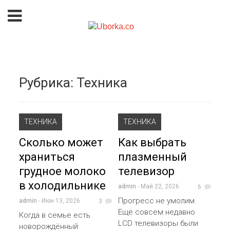
Рубрика:
Техника
ТЕХНИКА
ТЕХНИКА
Сколько может
Как выбрать
храниться
плазменный
грудное молоко
телевизор
в холодильнике
admin
- Май 22, 2026
6
Прогресс не умолим.
admin
- Июн 13, 2026
3
Ещё совсем недавно
Когда в семье есть
LCD телевизоры были
новорождённый