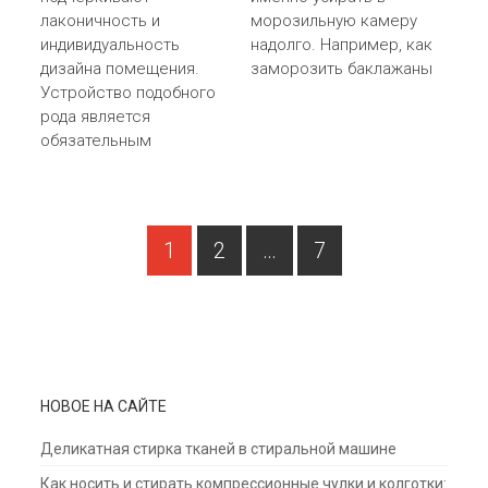
лаконичность и
морозильную камеру
индивидуальность
надолго. Например, как
дизайна помещения.
заморозить баклажаны
Устройство подобного
рода является
обязательным
PAGE
Навигация по записям
1
2
…
7
PAGE
PAGE
НОВОЕ НА САЙТЕ
Деликатная стирка тканей в стиральной машине
Как носить и стирать компрессионные чулки и колготки: