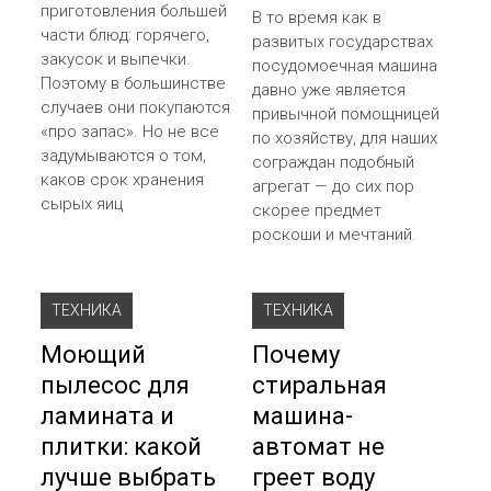
приготовления большей
В то время как в
части блюд: горячего,
развитых государствах
закусок и выпечки.
посудомоечная машина
Поэтому в большинстве
давно уже является
случаев они покупаются
привычной помощницей
«про запас». Но не все
по хозяйству, для наших
задумываются о том,
сограждан подобный
каков срок хранения
агрегат — до сих пор
сырых яиц
скорее предмет
роскоши и мечтаний.
ТЕХНИКА
ТЕХНИКА
Моющий
Почему
пылесос для
стиральная
ламината и
машина-
плитки: какой
автомат не
лучше выбрать
греет воду