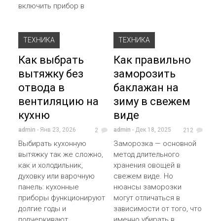
включить прибор в
ТЕХНИКА
ТЕХНИКА
Как выбрать
Как правильно
вытяжку без
заморозить
отвода в
баклажан на
вентиляцию на
зиму в свежем
кухню
виде
admin
- Янв 23, 2026
admin
- Дек 18, 2025
2
212
Выбирать кухонную
Заморозка — основной
вытяжку так же сложно,
метод длительного
как и холодильник,
хранения овощей в
духовку или варочную
свежем виде. Но
панель: кухонные
нюансы заморозки
приборы функционируют
могут отличаться в
долгие годы и
зависимости от того, что
подчеркивают
именно убирать в