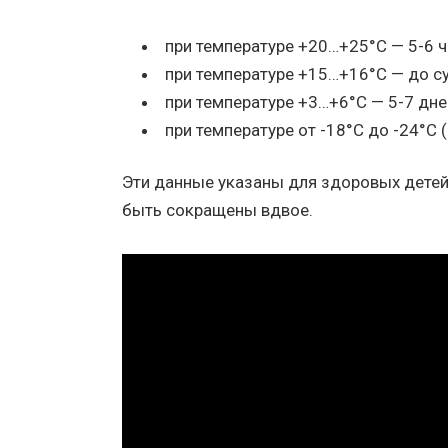
при температуре +20…+25°С — 5-6 ч
при температуре +15…+16°С — до су
при температуре +3…+6°С — 5-7 дне
при температуре от -18°С до -24°С 
Эти данные указаны для здоровых детей
быть сокращены вдвое.