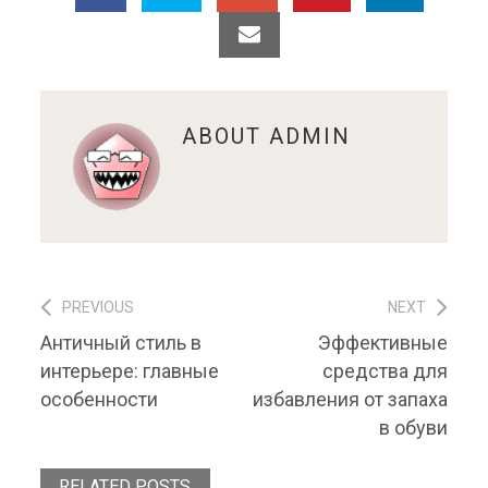
ABOUT
ADMIN
PREVIOUS
NEXT
Навигация по записям
Previous post:
Next post:
Античный стиль в
Эффективные
интерьере: главные
средства для
особенности
избавления от запаха
в обуви
RELATED POSTS