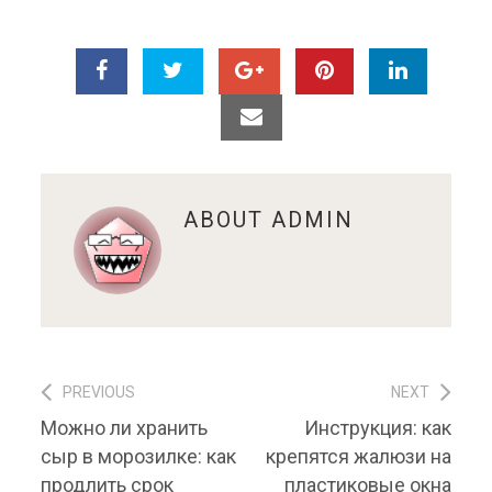
ABOUT
ADMIN
PREVIOUS
NEXT
Навигация по записям
Previous post:
Next post:
Можно ли хранить
Инструкция: как
сыр в морозилке: как
крепятся жалюзи на
продлить срок
пластиковые окна