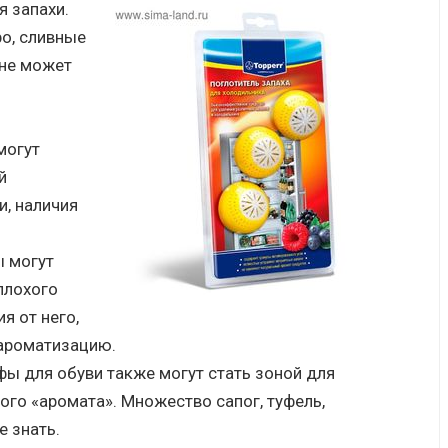
я запахи.
о, сливные
 не может
могут
й
, наличия
 могут
плохого
я от него,
ароматизацию.
 для обуви также могут стать зоной для
ого «аромата». Множество сапог, туфель,
е знать.