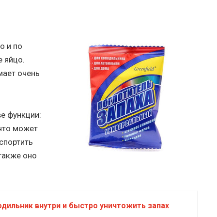
о и по
 яйцо.
мает очень
е функции:
 что может
испортить
 также оно
дильник внутри и быстро уничтожить запах