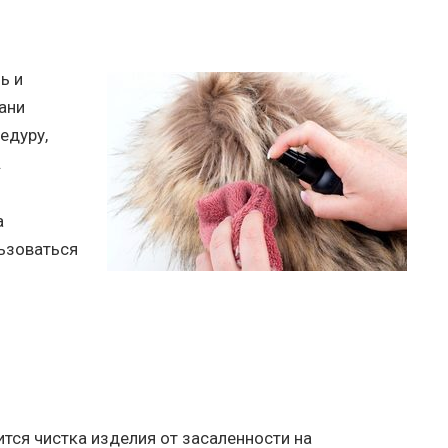
ь и
ани
едуру,
.
а
ьзоваться
тся чистка изделия от засаленности на