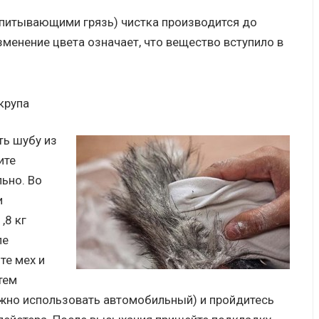
питывающими грязь) чистка производится до
менение цвета означает, что вещество вступило в
крупа
ть шубу из
ите
льно. Во
и
,8 кг
ле
те мех и
тем
жно использовать автомобильный) и пройдитесь