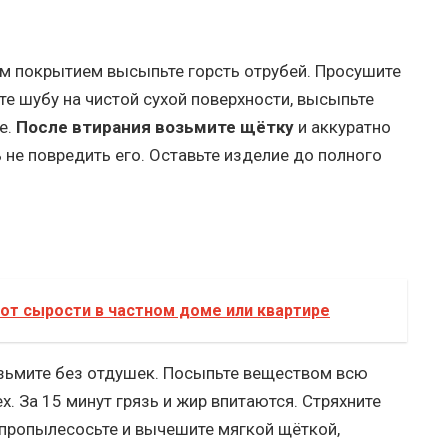
м покрытием высыпьте горсть отрубей. Просушите
те шубу на чистой сухой поверхности, высыпьте
е.
После втирания возьмите щётку
и аккуратно
 не повредить его. Оставьте изделие до полного
 от сырости в частном доме или квартире
озьмите без отдушек. Посыпьте веществом всю
х. За 15 минут грязь и жир впитаются. Стряхните
пропылесосьте и вычешите мягкой щёткой,