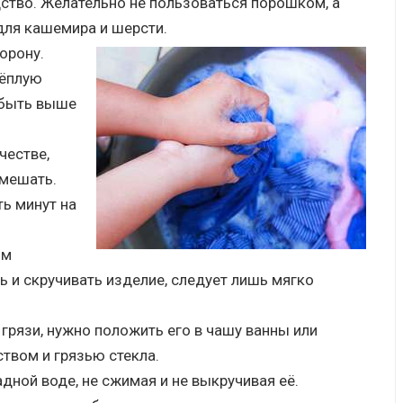
тво. Желательно не пользоваться порошком, а
для кашемира и шерсти.
орону.
тёплую
 быть выше
честве,
змешать.
ть минут на
ом
ь и скручивать изделие, следует лишь мягко
 грязи, нужно положить его в чашу ванны или
твом и грязью стекла.
дной воде, не сжимая и не выкручивая её.