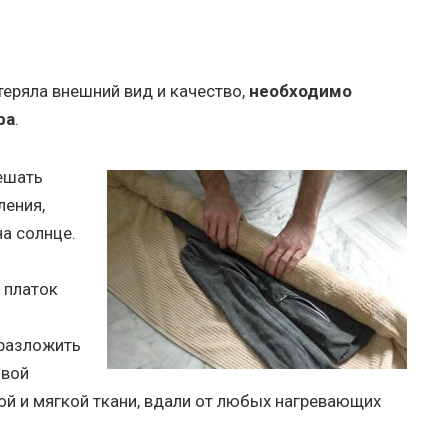
теряла внешний вид и качество,
необходимо
ра
.
ешать
ления,
а солнце.
 платок
 разложить
овой
ой и мягкой ткани, вдали от любых нагревающих