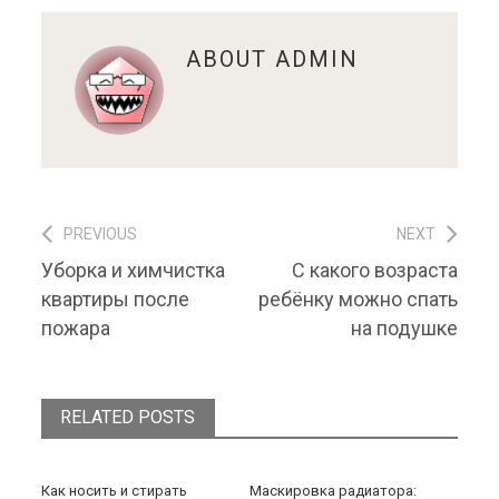
ABOUT
ADMIN
PREVIOUS
NEXT
Навигация по записям
Previous post:
Next post:
Уборка и химчистка
С какого возраста
квартиры после
ребёнку можно спать
пожара
на подушке
RELATED POSTS
Как носить и стирать
Маскировка радиатора: