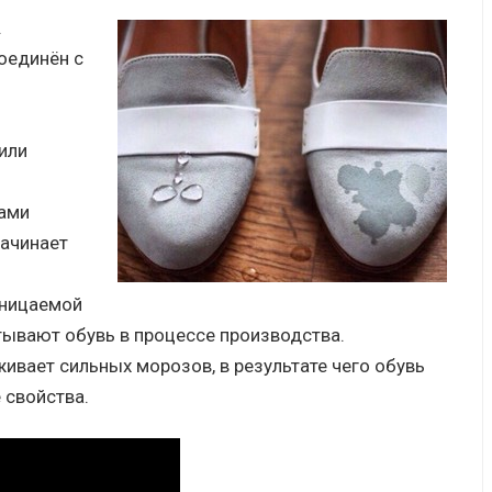
.
оединён с
или
тами
начинает
оницаемой
тывают обувь в процессе производства.
ивает сильных морозов, в результате чего обувь
 свойства.