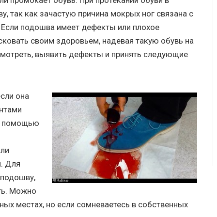
сли промокает обувь. При протекании обуви в
, так как зачастую причина мокрых ног связана с
 Если подошва имеет дефекты или плохое
исковать своим здоровьем, надевая такую обувь на
смотреть, выявить дефекты и принять следующие
сли она
антами
за помощью
или
. Для
 подошву,
ть. Можно
ных местах, но если сомневаетесь в собственных