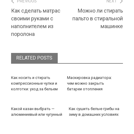
PREVIOUS
NEXT
Навигация по записям
Previous post:
Next post:
Как сделать матрас
Можно ли стирать
своими руками с
пальто в стиральной
наполнителем из
машинке
поролона
RELATED POSTS
Как носить и стирать
Маскировка радиатора:
компрессионные чулки и
чем можно закрыть
колготки: уход за бельем
батареи отопления
Какой казан выбрать —
Как сушить белые грибы на
алюминиевый или чугунный
зиму в домашних условиях