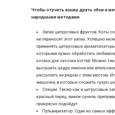
Чтобы отучить кошку драть обои и м
народными методами
:
Запах цитрусовых фруктов. Коты с
не переносят этот запах. Успешно мо
применять цитрусовые ароматизаторы
которыми нужно обработать любимое
котика для заточки когтей. Можно та
высушить цедру лимона или апельсина
рассыпать ее рядом с этим местом. И
мешочки, в которые сложить сухую цед
Специи. Также как и цитрусовые зап
красный перец, хмели-сунели, припра
прекрасно подойдут.
Пульверизатор. Один из самых эффе