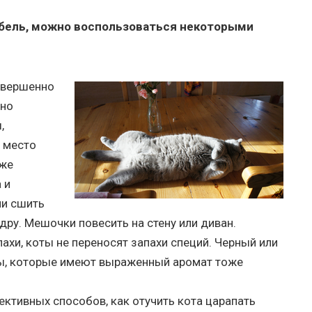
ебель, можно воспользоваться некоторыми
овершенно
жно
,
 место
кже
 и
ли сшить
ру. Мешочки повесить на стену или диван.
ахи, коты не переносят запахи специй. Черный или
вы, которые имеют выраженный аромат тоже
ктивных способов, как отучить кота царапать