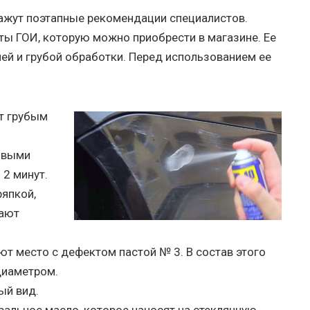
кажут поэтапные рекомендации специалистов.
ы ГОИ, которую можно приобрести в магазине. Ее
ней и грубой обработки. Перед использованием ее
т грубым
овыми
2 минут.
ряпкой,
рают
 место с дефектом пастой № 3. В состав этого
диаметром.
ый вид.