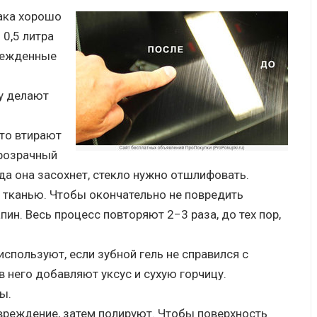
ака хорошо
0,5 литра
режденные
у делают
сто втирают
прозрачный
огда она засохнет, стекло нужно отшлифовать.
 тканью. Чтобы окончательно не повредить
ин. Весь процесс повторяют 2−3 раза, до тех пор,
используют, если зубной гель не справился с
в него добавляют уксус и сухую горчицу.
ы.
овреждение, затем полируют. Чтобы поверхность