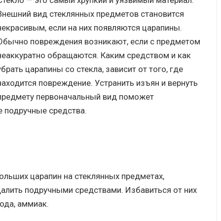
Стекло — это самый хрупкий и уязвимый материал.
Внешний вид стеклянных предметов становится
некрасивым, если на них появляются царапины.
Обычно повреждения возникают, если с предметом
неаккуратно обращаются. Каким средством и как
убрать царапины со стекла, зависит от того, где
находится повреждение. Устранить изъян и вернуть
предмету первоначальный вид поможет
 подручные средства.
льших царапин на стеклянных предметах,
далить подручными средствами. Избавиться от них
сода, аммиак.