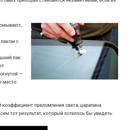
товых приборах становятся незаметными, если их
ромывают,
 лаком с
шний лак.
ют
вогнутой —
е место
й коэффициент преломления света, царапина
сем тот результат, который хотелось бы увидеть.