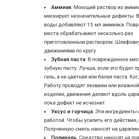
Аммиак
. Моющий раствор из амми
маскирует незначительные дефекты. В 
воды добавляют 15 мл аммиака. Пов
места обрабатывают несколько раз
приготовленным раствором. Шлифовк
движениями по кругу.
Зубная паста
. В поврежденное ме
зубную пасту. Лучше, если это будет 
гель, а не цветная или белая паста. К
Работу проводят лезвием или влажной
изделие, движения делают вдоль царап
пока дефект не исчезнет.
Уксус и горчица
. Эти ингредиенты 
работой. Чтобы усилить его действие, 
Полученную смесь наносят на царапин
Полироль
. Средство наносят на п