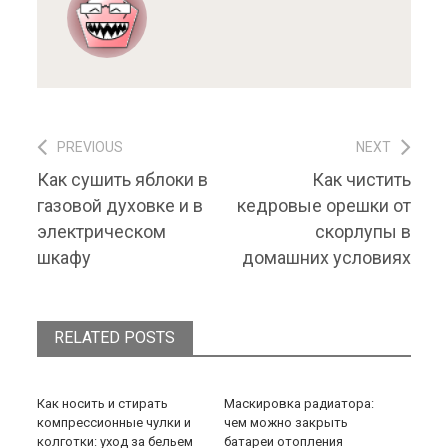
PREVIOUS
NEXT
Навигация по записям
Previous post:
Next post:
Как сушить яблоки в
Как чистить
газовой духовке и в
кедровые орешки от
электрическом
скорлупы в
шкафу
домашних условиях
RELATED POSTS
Как носить и стирать
Маскировка радиатора:
компрессионные чулки и
чем можно закрыть
колготки: уход за бельем
батареи отопления