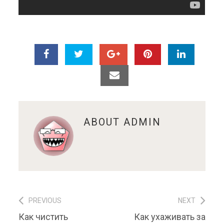
ABOUT
ADMIN
PREVIOUS
NEXT
Навигация по записям
Previous post:
Next post:
Как чистить
Как ухаживать за