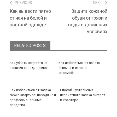
PREVIOUS
NEXT
Навигация по записям
Previous post:
Next post:
Как вывести пятно
Защита кожаной
от чая на белой и
обуви от грязи и
цветной одежде
воды в домашних
условиях
RELATED POSTS
Как убрать неприятный
Как избавиться от запаха
запах из холодильника
бензина в салоне
автомобиля
Как избавиться от запаха
Способы устранения
гари в квартире: народные и
неприятного запаха сигарет
профессиональные
в квартире
средства