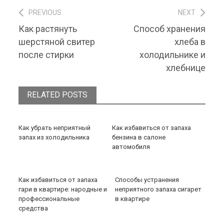
PREVIOUS
NEXT
Навигация по записям
Previous post:
Next post:
Как растянуть
Способ хранения
шерстяной свитер
хлеба в
после стирки
холодильнике и
хлебнице
RELATED POSTS
Как убрать неприятный
Как избавиться от запаха
запах из холодильника
бензина в салоне
автомобиля
Как избавиться от запаха
Способы устранения
гари в квартире: народные и
неприятного запаха сигарет
профессиональные
в квартире
средства