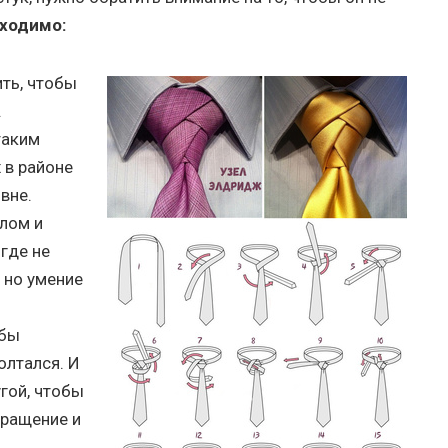
ходимо:
ить, чтобы
.
таким
 в районе
вне.
злом и
где не
, но умение
обы
олтался. И
угой, чтобы
бращение и