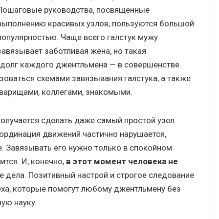
Пошаговые руководства, посвященные
выполнению красивых узлов, пользуются большой
популярностью. Чаще всего галстук мужу
завязывает заботливая жена, но такая
 долг каждого джентльмена — в совершенстве
ьзоваться схемами завязывания галстука, а также
варищами, коллегами, знакомыми.
 получается сделать даже самый простой узел.
оординация движений частично нарушается,
. Завязывать его нужно только в спокойном
ится. И, конечно,
в этот момент человека не
 дела. Позитивный настрой и строгое следование
еха, которые помогут любому джентльмену без
ную науку.