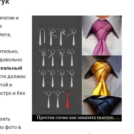
тук
мпатии и
е
лета,
ительно,
 довольно
еальный
ости должен
той и
стро и без
зать
по фото в