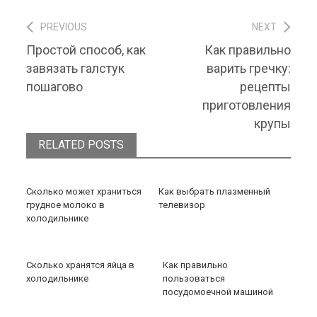
PREVIOUS
NEXT
Навигация по записям
Previous post:
Next post:
Простой способ, как
Как правильно
завязать галстук
варить гречку:
пошагово
рецепты
приготовления
крупы
RELATED POSTS
Сколько может храниться
Как выбрать плазменный
грудное молоко в
телевизор
холодильнике
Сколько хранятся яйца в
Как правильно
холодильнике
пользоваться
посудомоечной машиной