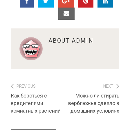
ABOUT
ADMIN
PREVIOUS
NEXT
Навигация по записям
Previous post:
Next post:
Как бороться с
Можно ли стирать
вредителями
верблюжье одеяло в
комнатных растений
домашних условиях