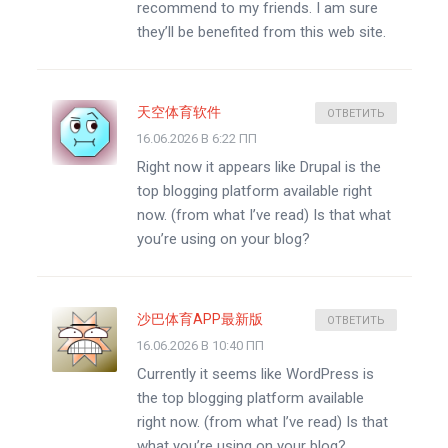
recommend to my friends. I am sure
they’ll be benefited from this web site.
天空体育软件
ОТВЕТИТЬ
16.06.2026 В 6:22 ПП
Right now it appears like Drupal is the
top blogging platform available right
now. (from what I’ve read) Is that what
you’re using on your blog?
沙巴体育APP最新版
ОТВЕТИТЬ
16.06.2026 В 10:40 ПП
Currently it seems like WordPress is
the top blogging platform available
right now. (from what I’ve read) Is that
what you’re using on your blog?