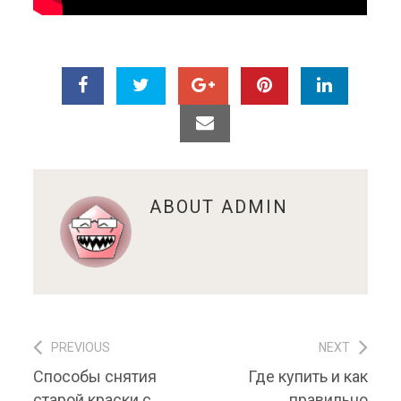
ABOUT
ADMIN
PREVIOUS
NEXT
Навигация по записям
Previous post:
Next post:
Способы снятия
Где купить и как
старой краски с
правильно