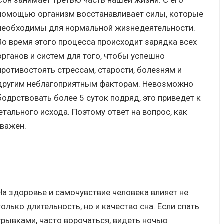
Сон занимает третью часть нашей жизни. С его
помощью организм восстанавливает силы, которые
необходимы для нормальной жизнедеятельности.
Во время этого процесса происходит зарядка всех
органов и систем для того, чтобы успешно
противостоять стрессам, старости, болезням и
другим неблагоприятным факторам. Невозможно
бодрствовать более 5 суток подряд, это приведет к
ального исхода. Поэтому ответ на вопрос, как
 важен.
На здоровье и самочувствие человека влияет не
только длительность, но и качество сна. Если спать
урывками, часто ворочаться, видеть ночью