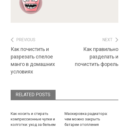
PREVIOUS
NEXT
Навигация по записям
Previous post:
Next post:
Как почистить и
Как правильно
разрезать спелое
разделать и
манго в домашних
почистить форель
условиях
RELATED POSTS
Как носить и стирать
Маскировка радиатора:
компрессионные чулки и
чем можно закрыть
колготки: уход за бельем
батареи отопления