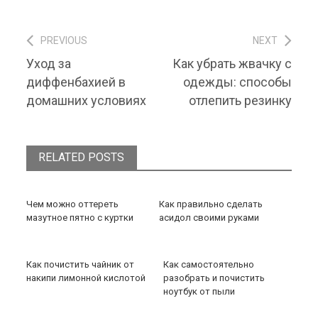
PREVIOUS
NEXT
Навигация по записям
Previous post:
Next post:
Уход за
Как убрать жвачку с
диффенбахией в
одежды: способы
домашних условиях
отлепить резинку
RELATED POSTS
Чем можно оттереть
Как правильно сделать
мазутное пятно с куртки
асидол своими руками
Как почистить чайник от
Как самостоятельно
накипи лимонной кислотой
разобрать и почистить
ноутбук от пыли