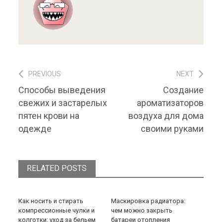
PREVIOUS
NEXT
Навигация по записям
Previous post:
Next post:
Способы выведения
Создание
свежих и застарелых
ароматизаторов
пятен крови на
воздуха для дома
одежде
своими руками
RELATED POSTS
Как носить и стирать
Маскировка радиатора:
компрессионные чулки и
чем можно закрыть
колготки: уход за бельем
батареи отопления