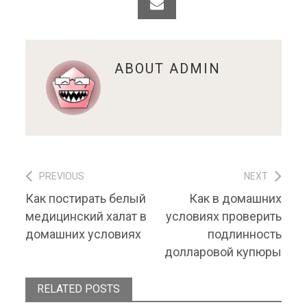
ABOUT
ADMIN
PREVIOUS
NEXT
Навигация по записям
Previous post:
Next post:
Как постирать белый
Как в домашних
медицинский халат в
условиях проверить
домашних условиях
подлинность
долларовой купюры
RELATED POSTS