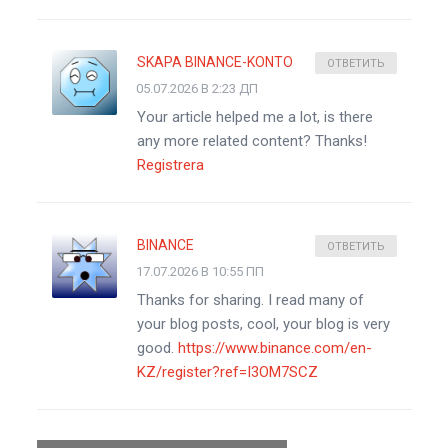
SKAPA BINANCE-KONTO
ОТВЕТИТЬ
05.07.2026 В 2:23 ДП
Your article helped me a lot, is there
any more related content? Thanks!
Registrera
BINANCE
ОТВЕТИТЬ
17.07.2026 В 10:55 ПП
Thanks for sharing. I read many of
your blog posts, cool, your blog is very
good.
https://www.binance.com/en-
KZ/register?ref=I3OM7SCZ