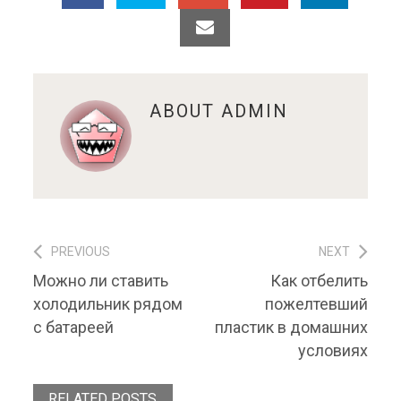
ABOUT
ADMIN
PREVIOUS
NEXT
Навигация по записям
Previous post:
Next post:
Можно ли ставить
Как отбелить
холодильник рядом
пожелтевший
с батареей
пластик в домашних
условиях
RELATED POSTS