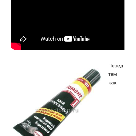
Перед
тем
как