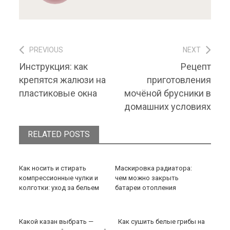
PREVIOUS
NEXT
Навигация по записям
Previous post:
Next
Инструкция: как
Рецепт
post:
крепятся жалюзи на
приготовления
пластиковые окна
мочёной брусники в
домашних условиях
RELATED POSTS
Как носить и стирать
Маскировка радиатора:
компрессионные чулки и
чем можно закрыть
колготки: уход за бельем
батареи отопления
Какой казан выбрать —
Как сушить белые грибы на