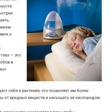
жности
ыстрее
мять,
ганизм
авок к
я
и
глаз — это
робов в
ных
ют себя и растения, что позволяет им более
ы от вредных веществ и насыщать её кислородом.