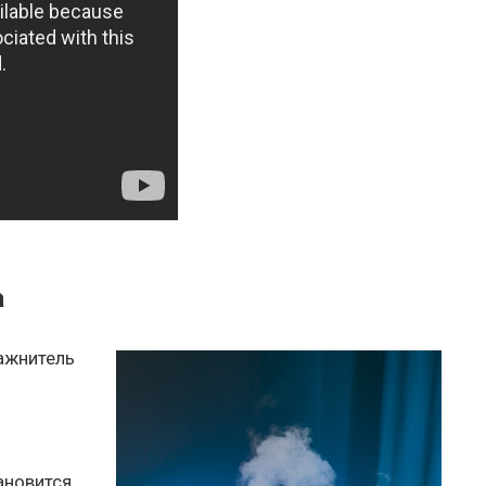
а
лажнитель
ановится