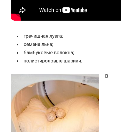
гречишная лузга;
семена льна;
бамбуковые волокна;
полистироловые шарики.
В