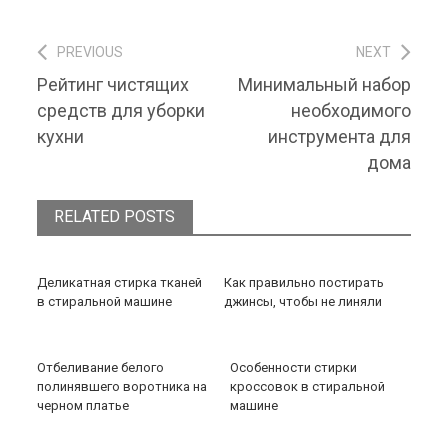
PREVIOUS
NEXT
Навигация по записям
Previous post:
Next post:
Рейтинг чистящих
Минимальный набор
средств для уборки
необходимого
кухни
инструмента для
дома
RELATED POSTS
Деликатная стирка тканей
Как правильно постирать
в стиральной машине
джинсы, чтобы не линяли
Отбеливание белого
Особенности стирки
полинявшего воротника на
кроссовок в стиральной
черном платье
машине