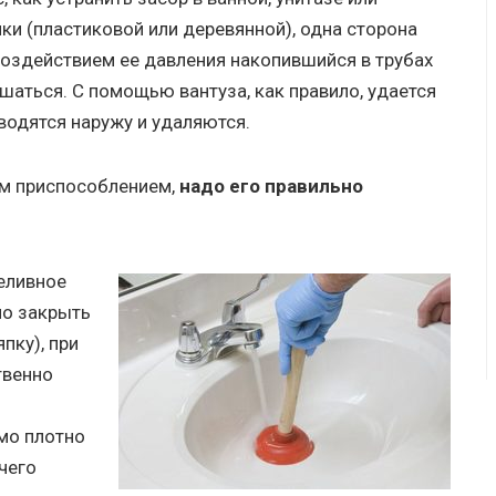
чки (пластиковой или деревянной), одна сторона
воздействием ее давления накопившийся в трубах
ушаться. С помощью вантуза, как правило, удается
водятся наружу и удаляются.
ым приспособлением,
надо его правильно
еливное
но закрыть
пку), при
твенно
мо плотно
чего