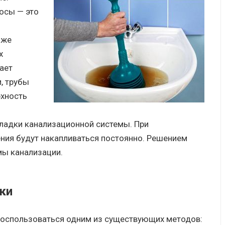
осы — это
аже
х
ает
, трубы
рхность
ладки канализационной системы. При
ния будут накапливаться постоянно. Решением
мы канализации.
ки
воспользоваться одним из существующих методов: