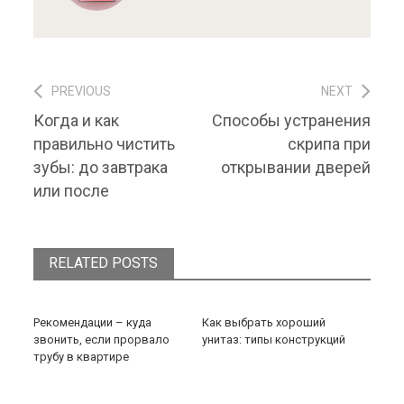
PREVIOUS
NEXT
Навигация по записям
Previous post:
Next post:
Когда и как
Способы устранения
правильно чистить
скрипа при
зубы: до завтрака
открывании дверей
или после
RELATED POSTS
Рекомендации – куда
Как выбрать хороший
звонить, если прорвало
унитаз: типы конструкций
трубу в квартире