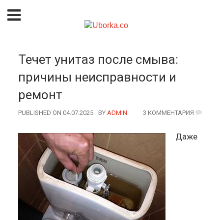
Течет унитаз после смыва:
причины неисправности и
ремонт
PUBLISHED ON 04.07.2025
BY
AUTHOR
ADMIN
3 КОММЕНТАРИЯ
Даже