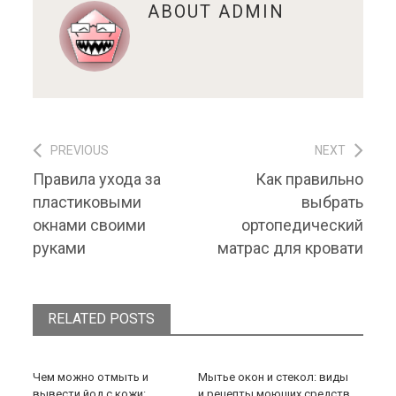
ABOUT
ADMIN
PREVIOUS
NEXT
Навигация по записям
Previous post:
Next post:
Правила ухода за
Как правильно
пластиковыми
выбрать
окнами своими
ортопедический
руками
матрас для кровати
RELATED POSTS
Чем можно отмыть и
Мытье окон и стекол: виды
вывести йод с кожи:
и рецепты моющих средств