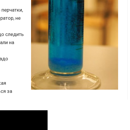
 перчатки,
ратор, не
до следить
али на
надо
кая
ся за