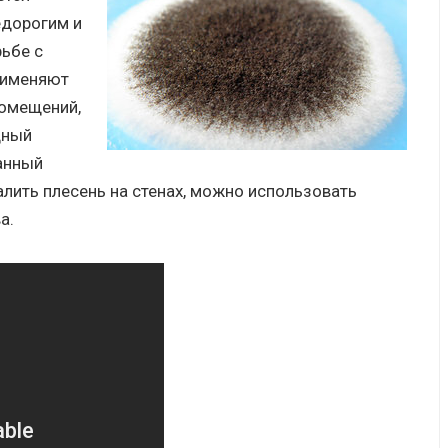
едорогим и
ьбе с
рименяют
помещений,
дный
анный
лить плесень на стенах, можно использовать
а.