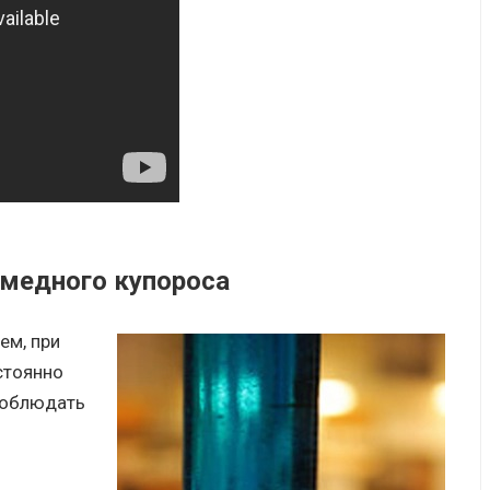
 медного купороса
ем, при
стоянно
соблюдать