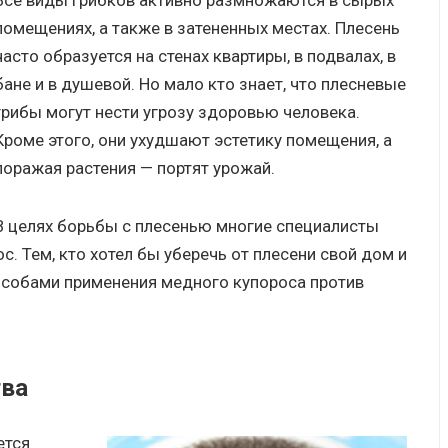
Все виды грибков активно размножаются в сырых
помещениях, а также в затененных местах. Плесень
часто образуется на стенах квартиры, в подвалах, в
бане и в душевой. Но мало кто знает, что плесневые
грибы могут нести угрозу здоровью человека.
Кроме этого, они ухудшают эстетику помещения, а
поражая растения — портят урожай.
В целях борьбы с плесенью многие специалисты
. Тем, кто хотел бы уберечь от плесени свой дом и
особами применения медного купороса против
тва
ется