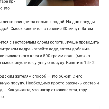
гара при
с это
 легко очищается солью и содой. На дно посуды
одой. Смесь кипятится в течение 30 минут. Затем
ется с застарелым слоем копоти. Лучше проводить
литровом ведре нагрейте воду, затем добавьте
чки силикатного клея и 500 грамм соды (можно
 смесь опустите чугунную посуду. Кипятите 1,5- 2
одским жителям способ — это обжиг. С его
ную посуду. Необходимо просто разжечь костёр и
ы. Как увидите, что нагар отваливается, тару
ую.