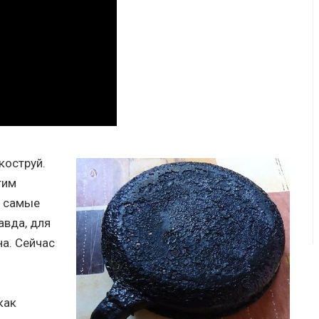
коструй.
тим
е самые
авда, для
а. Сейчас
как