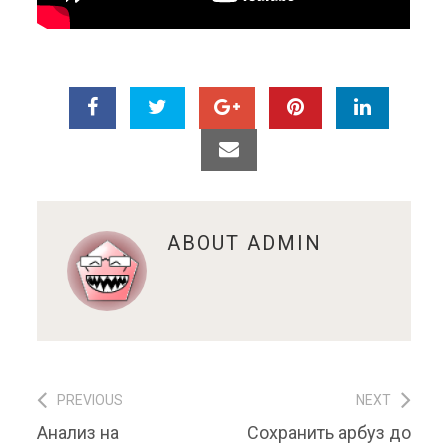
ABOUT
ADMIN
PREVIOUS
NEXT
Навигация по записям
Previous post:
Next post:
Анализ на
Сохранить арбуз до