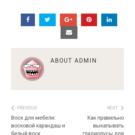
ABOUT
ADMIN
PREVIOUS
NEXT
Навигация по записям
Previous post:
Next post:
Воск для мебели:
Как правильно
восковой карандаш и
выкапывать
белый воск
гладиолусы для