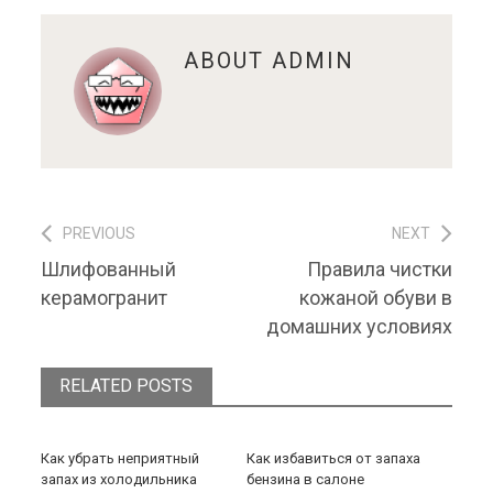
ABOUT
ADMIN
PREVIOUS
NEXT
Навигация по записям
Previous post:
Next post:
Шлифованный
Правила чистки
керамогранит
кожаной обуви в
домашних условиях
RELATED POSTS
Как убрать неприятный
Как избавиться от запаха
запах из холодильника
бензина в салоне