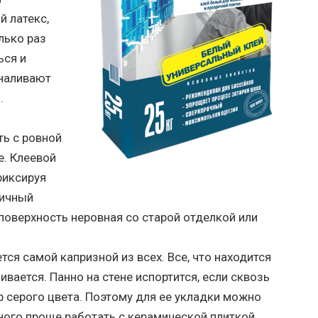
й латекс,
лько раз
ься и
 наливают
.
ь с ровной
е. Клеевой
фиксируя
тичный
поверхность неровная со старой отделкой или
ется самой капризной из всех. Все, что находится
вается. Панно на стене испортится, если сквозь
р серого цвета. Поэтому для ее укладки можно
ного проще работать с керамической плиткой.