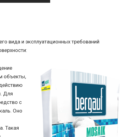
его вида и эксплуатационных требований
оверхности:
щение
м объекты,
здействию
. Для
едство с
каль. Оно
а. Такая
и