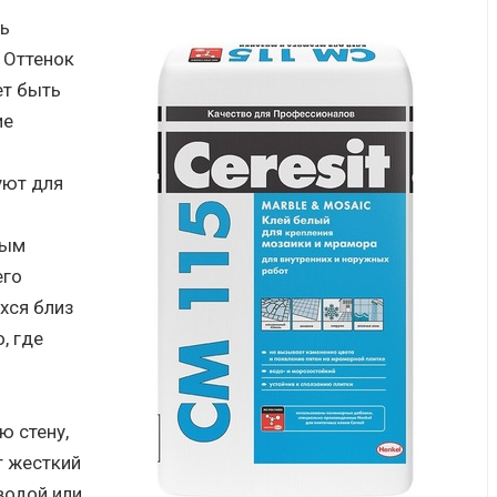
сь
 Оттенок
ет быть
ие
уют для
ным
его
хся близ
, где
я
ю стену,
т жесткий
водой или