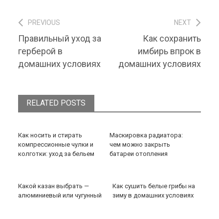
PREVIOUS
NEXT
Навигация по записям
Previous post:
Next post:
Правильный уход за
Как сохранить
герберой в
имбирь впрок в
домашних условиях
домашних условиях
RELATED POSTS
Как носить и стирать
Маскировка радиатора:
компрессионные чулки и
чем можно закрыть
колготки: уход за бельем
батареи отопления
Какой казан выбрать —
Как сушить белые грибы на
алюминиевый или чугунный
зиму в домашних условиях