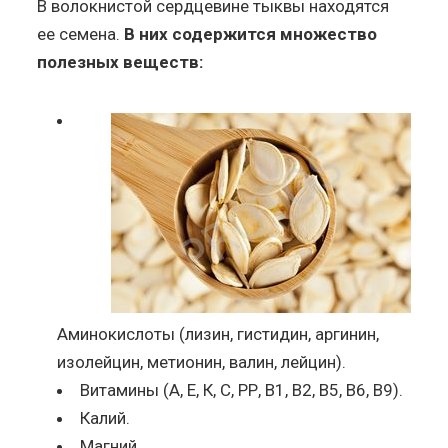
В волокнистой сердцевине тыквы находятся
ее семена.
В них содержится множество
полезных веществ:
Аминокислоты (лизин, гистидин, аргинин,
изолейцин, метионин, валин, лейцин).
Витамины (А, Е, К, С, РР, В1, В2, В5, В6, В9).
Калий.
Магний.