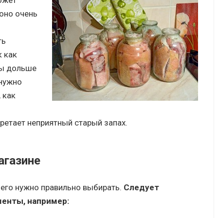
ожет
 оно очень
ть
к как
бы дольше
нужно
 как
ретает неприятный старый запах.
агазине
о его нужно правильно выбирать.
Следует
енты, например: