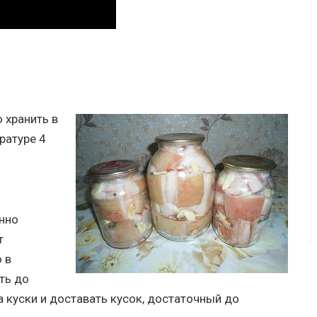
 хранить в
ратуре 4
енно
т
 в
ть до
а куски и доставать кусок, достаточный до