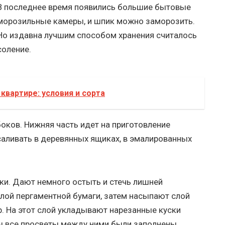
В последнее время появились большие бытовые
морозильные камеры, и шпик можно заморозить.
Но издавна лучшим способом хранения считалось
соление.
 квартире: условия и сорта
боков. Нижняя часть идет на приготовление
аливать в деревянных ящиках, в эмалированных
ки. Дают немного остыть и стечь лишней
лой пергаментной бумаги, затем насыпают слой
. На этот слой укладывают нарезанные куски
бы все просветы между ними были заполнены