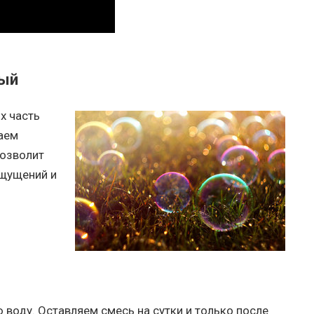
ный
их часть
аем
позволит
ощущений и
воду. Оставляем смесь на сутки и только после