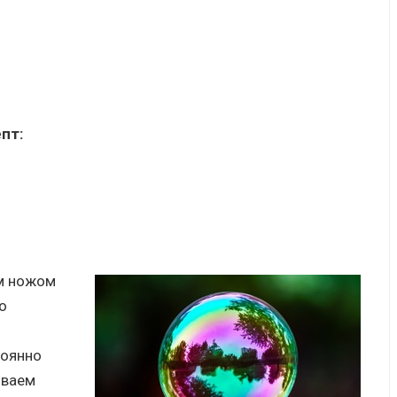
пт:
м ножом
о
тоянно
иваем