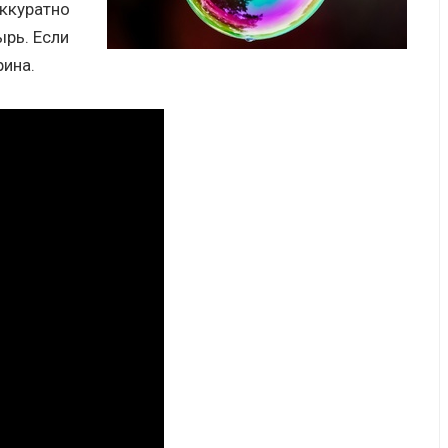
аккуратно
рь. Если
рина.