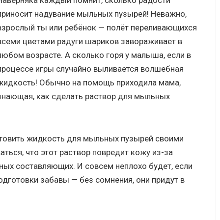
Наверняка каждый помнит, сколько радости
приносит надувание мыльных пузырей! Неважно,
взрослый ты или ребёнок — полёт переливающихся
всеми цветами радуги шариков завораживает в
любом возрасте. А сколько горя у малыша, если в
процессе игры случайно выливается волшебная
жидкость! Обычно на помощь приходила мама,
знающая, как сделать раствор для мыльных
отовить жидкость для мыльных пузырей своими
ваться, что этот раствор повредит кожу из-за
ных составляющих. И совсем неплохо будет, если
одготовки забавы — без сомнения, они придут в