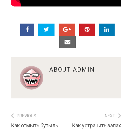
ABOUT
ADMIN
PREVIOUS
NEXT
Навигация по записям
Previous post:
Next post:
Как отмыть бутыль
Как устранить запах