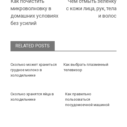
Previous post:
Next post:
Как почистить
Чем отмыть зеленку
микроволновку в
с кожи лица, рук, тела
домашних условиях
и волос
без усилий
RELATED POSTS
Сколько может храниться
Как выбрать плазменный
грудное молоко в
телевизор
холодильнике
Сколько хранятся яйца в
Как правильно
холодильнике
пользоваться
посудомоечной машиной