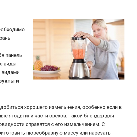
необходимо
браны
бя панель
ые виды
и видами
рукты и
добиться хорошего измельчения, особенно если в
ые ягоды или части орехов. Такой блендер для
новидности справятся с его измельчением. С
иготовить пюреобразную массу или нарезать