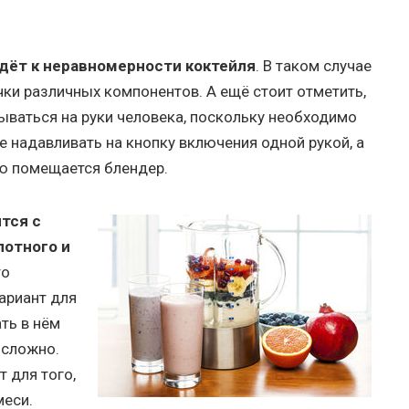
едёт к неравномерности коктейля
. В таком случае
чки различных компонентов. А ещё стоит отметить,
ываться на руки человека, поскольку необходимо
е надавливать на кнопку включения одной рукой, а
ую помещается блендер.
тся с
лотного и
то
ариант для
ть в нём
 сложно.
 для того,
меси.