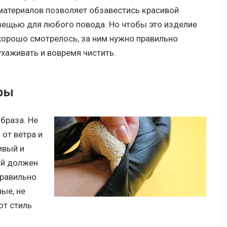
материалов позволяет обзавестись красивой
вещью для любого повода. Но чтобы это изделие
хорошо смотрелось, за ним нужно правильно
ухаживать и вовремя чистить.
ры
браза. Не
 от ветра и
ивый и
ый должен
Правильно
ые, не
ют стиль