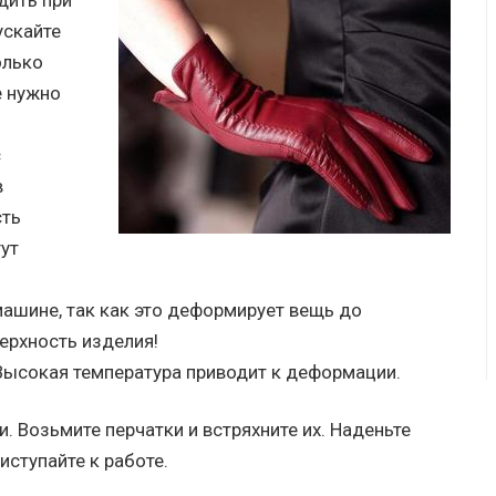
дить при
ускайте
олько
е нужно
с
в
сть
ут
машине, так как это деформирует вещь до
ерхность изделия!
Высокая температура приводит к деформации.
. Возьмите перчатки и встряхните их. Наденьте
риступайте к работе.