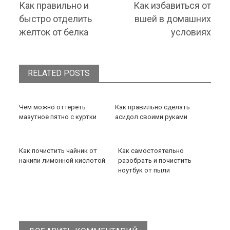
Previous post:
Next post:
Как правильно и
Как избавиться от
быстро отделить
вшей в домашних
желток от белка
условиях
RELATED POSTS
Чем можно оттереть
Как правильно сделать
мазутное пятно с куртки
асидол своими руками
Как почистить чайник от
Как самостоятельно
накипи лимонной кислотой
разобрать и почистить
ноутбук от пыли