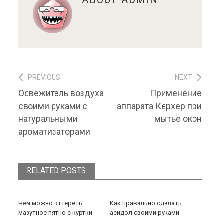
PREVIOUS
NEXT
Навигация по записям
Previous post:
Next post:
Освежитель воздуха
Применение
своими руками с
аппарата Керхер при
натуральными
мытье окон
ароматизаторами
RELATED POSTS
Чем можно оттереть
Как правильно сделать
мазутное пятно с куртки
асидол своими руками