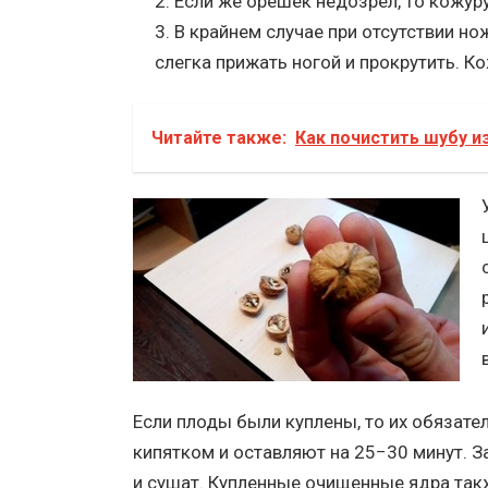
Если же орешек недозрел, то кожур
В крайнем случае при отсутствии н
слегка прижать ногой и прокрутить. Ко
Читайте также:
Как почистить шубу и
Если плоды были куплены, то их обязате
кипятком и оставляют на 25−30 минут. 
и сушат. Купленные очищенные ядра так