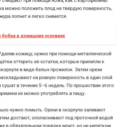
у счищают при помощи ножа, как с картофелины.
ожа можно положить плод на твёрдую поверхность,
жура лопнет и легко снимется.
з бобра в домашних условиях
Удалив кожицу, нужно при помощи металлической
щётки оттереть её остатки, которые прилипли к
скорлупе в виде белых прожилок. Затем орехи
раскладывают на ровную поверхность в один слой
и сушат в течение 5−6 недель. По прошествии этого
времени их можно употреблять в пищу.
льно нужно помыть. Орехи в скорлупе заливают
Затем достают, ополаскивают под проточной водой
же в обязательном порядке моют, но не кипятком.