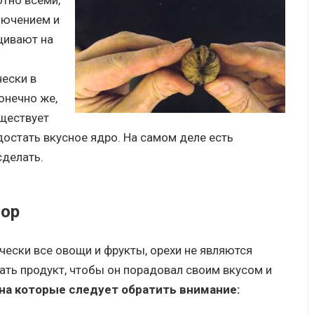
тно всеми,
лючением и
щивают на
ески в
онечно же,
уществует
достать вкусное ядро. На самом деле есть
сделать.
бор
чески все овощи и фрукты, орехи не являются
ать продукт, чтобы он порадовал своим вкусом и
 на которые следует обратить внимание: