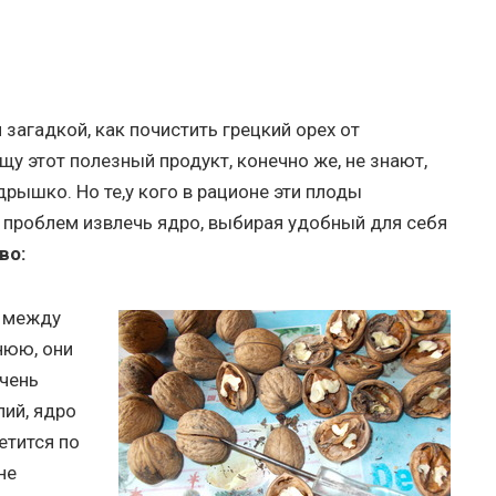
загадкой, как почистить грецкий орех от
ищу этот полезный продукт, конечно же, не знают,
рышко. Но те,у кого в рационе эти плоды
з проблем извлечь ядро, выбирая удобный для себя
во:
х между
нюю, они
очень
лий, ядро
етится по
не